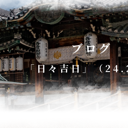
ブログ
「日々吉日」（24.