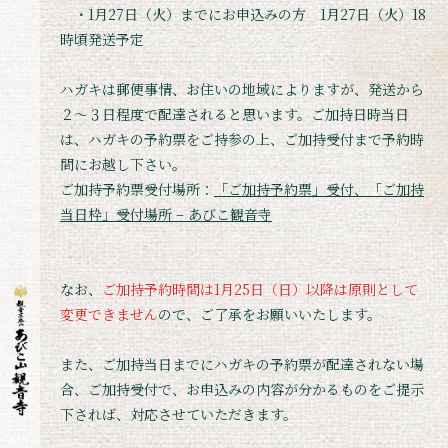
・1月27日（火）までにお申込みの方 1月27日（火）18
時頃発送予定
ハガキは郵便事情、お住いの地域によりますが、発送から
２～３日程度で配達されると思います。ご加持日時当日
は、ハガキの予約票をご持参の上、ご加持受付まで予約時
間にお越し下さい。
ご加持予約票受付場所：
「ご加持予約票」受付、「ご加持
当日枠」受付場所 – あびこ観音寺
なお、
ご加持予約時間は1月25日（日）以降は原則として
変更できません
ので、ご了承をお願いいたします。
また、ご加持当日までにハガキの予約票が配達されない場
合、ご加持受付で、お申込みの内容が分かるものをご提示
下されば、対応させていただきます。